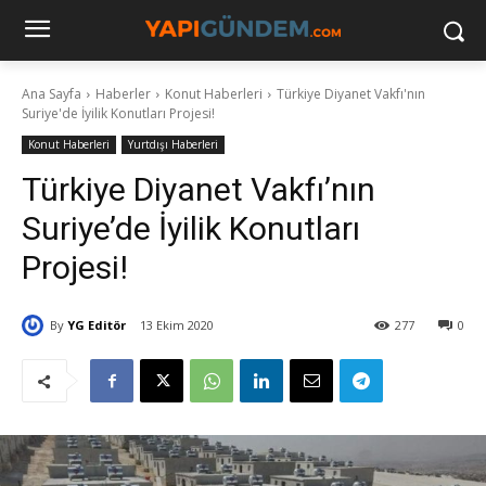
Ana Sayfa
Haberler
Konut Haberleri
Türkiye Diyanet Vakfı'nın
Suriye'de İyilik Konutları Projesi!
Konut Haberleri
Yurtdışı Haberleri
Türkiye Diyanet Vakfı’nın
Suriye’de İyilik Konutları
Projesi!
By
YG Editör
13 Ekim 2020
277
0