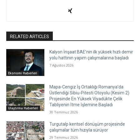
RELATED ARTICLES
Kalyon İnşaat BAE’nin ilk yüksek hızlı demir
yolu hattının yapım çalışmalarına başladı
7 Ağustos 2026
Ekonomi Haberleri
Mapa-Cengiz İş Ortaklığı Romanya’da
Üstlendiği Sibiu-Pitesti Otoyolu (Kesim 2)
Projesinde En Yüksek Viyadükte Çelik
Tabliyenin İtme İşlemine Başladı
Ulaştırma Haberleri
30 Temmuz 2026
Turgutalp kentsel dönüşüm projesinde
çalışmalar tüm hızıyla sürüyor
29 Temmuz 2026