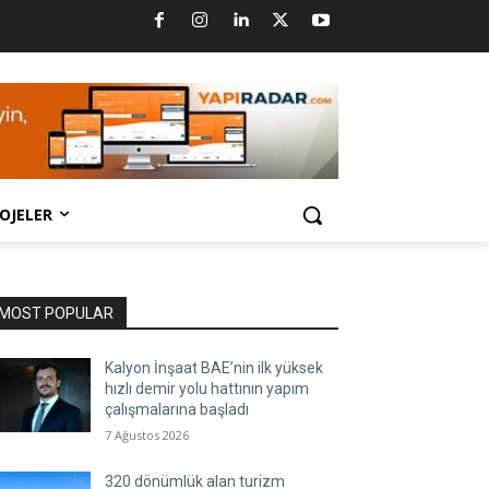
OJELER
MOST POPULAR
Kalyon İnşaat BAE’nin ilk yüksek
hızlı demir yolu hattının yapım
çalışmalarına başladı
7 Ağustos 2026
320 dönümlük alan turizm