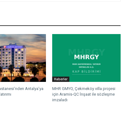
Haberler
stanesi’nden Antalya’ya
MHR GMYO, Çekmeköy villa projesi
atırımı
için Aramis-QC İnşaat ile sözleşme
imzaladı