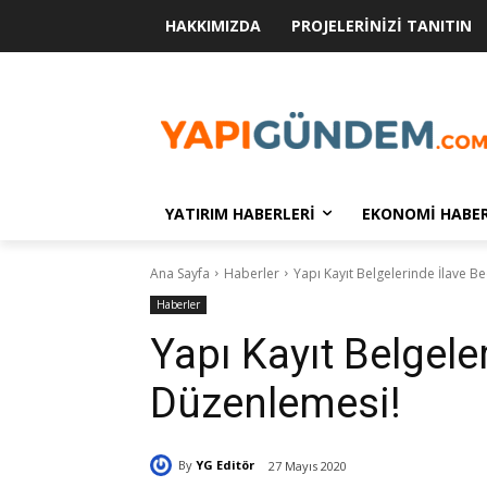
HAKKIMIZDA
PROJELERINIZI TANITIN
YATIRIM HABERLERI
EKONOMI HABER
Ana Sayfa
Haberler
Yapı Kayıt Belgelerinde İlave B
Haberler
Yapı Kayıt Belgele
Düzenlemesi!
By
YG Editör
27 Mayıs 2020