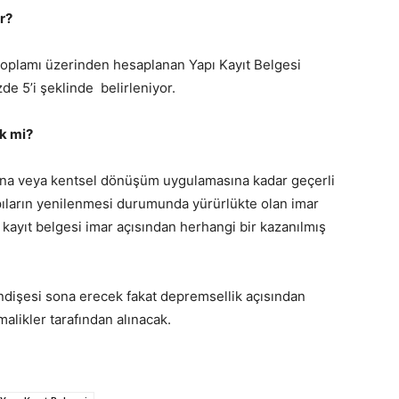
r?
 toplamı üzerinden hesaplanan Yapı Kayıt Belgesi
zde 5’i şeklinde belirleniyor.
ek mi?
sına veya kentsel dönüşüm uygulamasına kadar geçerli
pıların yenilenmesi durumunda yürürlükte olan imar
ayıt belgesi imar açısından herhangi bir kazanılmış
 endişesi sona erecek fakat depremsellik açısından
alikler tarafından alınacak.