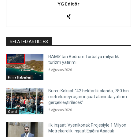
YG Editör
RELATED ARTICLES
RAMS’tan Bodrum Torba’ya milyarlık
turizm yatırımı
6 Ağustos 2026
Firma Haberleri
Burcu Köksal: “42 hektarlık alanda, 780 bin
metrekareyi aşan inşaat alanında yatırım
gerçekleştirilecek”
5 Ağustos 2026
Genel
İlk İnşaat, Vyenikonak Projesiyle 1 Milyon
Metrekarelik İnşaat Eşiğini Aşacak