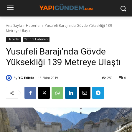
Ana Sayfa
Haberler
Yusufeli Barajı'nda Gövde Yüksekliği 139
Metreye Ulaştı
Haberler
Yatırım Haberleri
Yusufeli Barajı’nda Gövde
Yüksekliği 139 Metreye Ulaştı
By
YG Editör
18 Ekim 2019
259
0