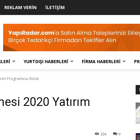
REKLAM VERIN
İLETIŞIM
LERI
YURTDIŞI HABERLERI
FIRMA HABERLERI
PR
ırım Programına Alındı
nesi 2020 Yatırım
226
0