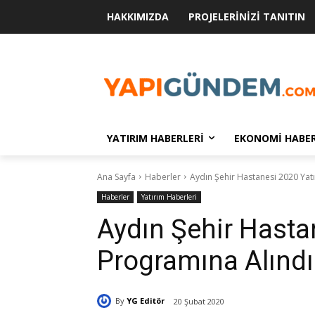
HAKKIMIZDA
PROJELERINIZI TANITIN
YATIRIM HABERLERI
EKONOMI HABER
Ana Sayfa
Haberler
Aydın Şehir Hastanesi 2020 Yat
Haberler
Yatırım Haberleri
Aydın Şehir Hasta
Programına Alındı
By
YG Editör
20 Şubat 2020