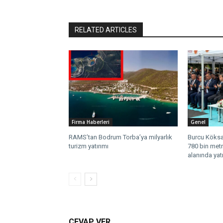
RELATED ARTICLES
Firma Haberleri
Genel
RAMS’tan Bodrum Torba’ya milyarlık
Burcu Köksal
turizm yatırımı
780 bin metr
alanında yat
CEVAP VER