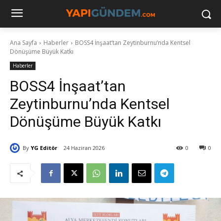
Ana Sayfa
Haberler
BOSS4 İnşaat’tan Zeytinburnu’nda Kentsel
Dönüşüme Büyük Katkı
Haberler
BOSS4 İnşaat’tan
Zeytinburnu’nda Kentsel
Dönüşüme Büyük Katkı
By
YG Editör
24 Haziran 2026
0
0