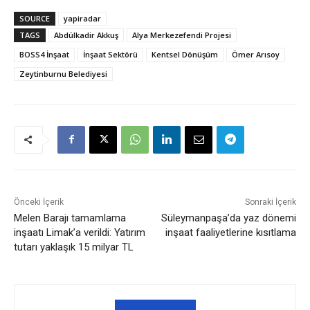
SOURCE
yapiradar
TAGS
Abdülkadir Akkuş
Alya Merkezefendi Projesi
BOSS4 İnşaat
İnşaat Sektörü
Kentsel Dönüşüm
Ömer Arısoy
Zeytinburnu Belediyesi
Önceki İçerik
Sonraki İçerik
Melen Barajı tamamlama
Süleymanpaşa’da yaz dönemi
inşaatı Limak’a verildi: Yatırım
inşaat faaliyetlerine kısıtlama
tutarı yaklaşık 15 milyar TL