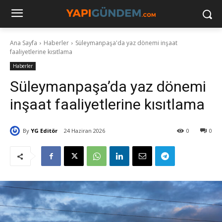
Ana Sayfa
Haberler
Süleymanpaşa'da yaz dönemi inşaat
faaliyetlerine kısıtlama
Haberler
Süleymanpaşa’da yaz dönemi
inşaat faaliyetlerine kısıtlama
By
YG Editör
24 Haziran 2026
0
0