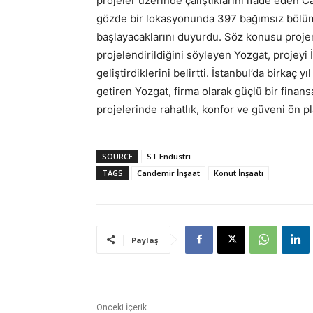
projeler üzerinde çalıştıklarını ifade eden C
gözde bir lokasyonunda 397 bağımsız bölüm v
başlayacaklarını duyurdu. Söz konusu projen
projelendirildiğini söyleyen Yozgat, projeyi 
geliştirdiklerini belirtti. İstanbul’da birkaç y
getiren Yozgat, firma olarak güçlü bir finans
projelerinde rahatlık, konfor ve güveni ön p
SOURCE
ST Endüstri
TAGS
Candemir İnşaat
Konut İnşaatı
Paylaş
Önceki İçerik