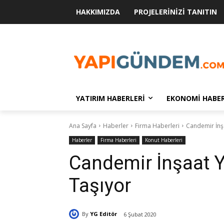
HAKKIMIZDA
PROJELERINIZI TANITIN
YATIRIM HABERLERI
EKONOMI HABER
Ana Sayfa
Haberler
Firma Haberleri
Candemir İnşa
Haberler
Firma Haberleri
Konut Haberleri
Candemir İnşaat Ya
Taşıyor
By
YG Editör
6 Şubat 2020