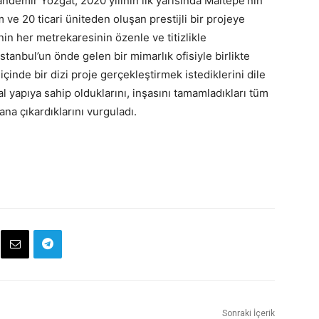
andemir Yozgat, 2020 yılının ilk yarısında Maltepe’nin
e 20 ticari üniteden oluşan prestijli bir projeye
in her metrekaresinin özenle ve titizlikle
İstanbul’un önde gelen bir mimarlık ofisiyle birlikte
ıl içinde bir dizi proje gerçekleştirmek istediklerini dile
al yapıya sahip olduklarını, inşasını tamamladıkları tüm
lana çıkardıklarını vurguladı.
Sonraki İçerik