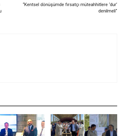
ı
“Kentsel dönüşümde fırsatçı müteahhitlere ‘dur’
u
denilmeli”