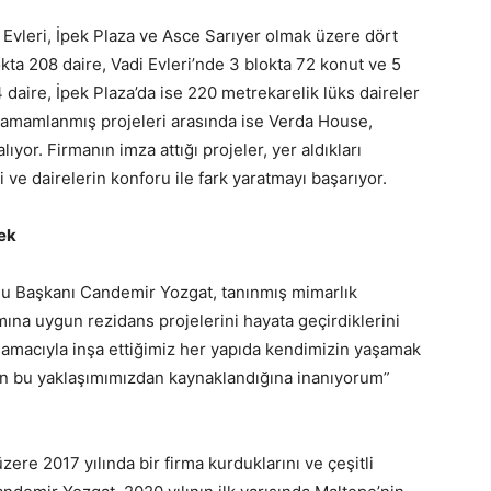
 Evleri, İpek Plaza ve Asce Sarıyer olmak üzere dört
okta 208 daire, Vadi Evleri’nde 3 blokta 72 konut ve 5
daire, İpek Plaza’da ise 220 metrekarelik lüks daireler
 tamamlanmış projeleri arasında ise Verda House,
lıyor. Firmanın imza attığı projeler, yer aldıkları
i ve dairelerin konforu ile fark yaratmayı başarıyor.
cek
lu Başkanı Candemir Yozgat, tanınmış mimarlık
amına uygun rezidans projelerini hayata geçirdiklerini
amacıyla inşa ettiğimiz her yapıda kendimizin yaşamak
zın bu yaklaşımımızdan kaynaklandığına inanıyorum”
zere 2017 yılında bir firma kurduklarını ve çeşitli