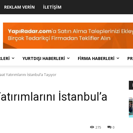
REKLAM VERIN
İLETIŞIM
LERI
YURTDIŞI HABERLERI
FIRMA HABERLERI
PR
at Yatırımlarını İstanbul’a Taşıyor
tırımlarını İstanbul’a
275
0