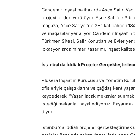
Candemir İnşaat halihazırda Asce Safir, Vadi
projeyi birden yürütüyor. Asce Safir’de 3 bl
mağaza, Asce Sarıyer’de 3+1 kat bahçeli 184 
ve mağazalar yer alıyor. Candemir İnşaat’ın
Türkmen Sitesi, Safir Konutları ve Evler yer a
lokasyonlarda mimari tasarımı, inşaat kalites
İstanbul’da İddialı Projeler Gerçekleştirile
Plusera İnşaat’ın Kurucusu ve Yönetim Kuru
ofisleriyle çalıştıklarını ve çağdaş kent yaş
kaydederek, “Yaşanılacak mekanlar sunmak 
istediği mekanlar hayal ediyoruz. Başarımı
diyor.
İstanbul’da iddialı projeler gerçekleştirmek ü