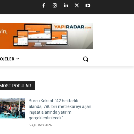
OJELER
MOST POPULAR
Burcu Köksal: “42 hektarlık
alanda, 780 bin metrekareyi aşan
inşaat alanında yatırım
gerçekleştirilecek”
5 Ağustos 2026