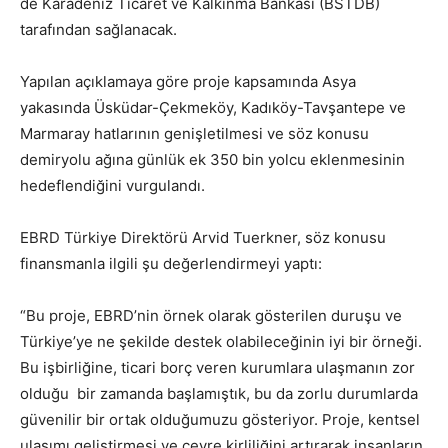
de Karadeniz Ticaret ve Kalkınma Bankası (BSTDB)
tarafından sağlanacak.
Yapılan açıklamaya göre proje kapsamında Asya
yakasında Üsküdar-Çekmeköy, Kadıköy-Tavşantepe ve
Marmaray hatlarının genişletilmesi ve söz konusu
demiryolu ağına günlük ek 350 bin yolcu eklenmesinin
hedeflendiğini vurgulandı.
EBRD Türkiye Direktörü Arvid Tuerkner, söz konusu
finansmanla ilgili şu değerlendirmeyi yaptı:
“Bu proje, EBRD’nin örnek olarak gösterilen duruşu ve
Türkiye’ye ne şekilde destek olabileceğinin iyi bir örneği.
Bu işbirliğine, ticari borç veren kurumlara ulaşmanın zor
olduğu bir zamanda başlamıştık, bu da zorlu durumlarda
güvenilir bir ortak olduğumuzu gösteriyor. Proje, kentsel
ulaşımı geliştirmesi ve çevre kirliliğini artırarak insanların