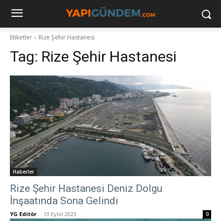
Etiketler
Rize Şehir Hastanesi
Tag:
Rize Şehir Hastanesi
Haberler
Rize Şehir Hastanesi Deniz Dolgu
İnşaatında Sona Gelindi
YG Editör
-
13 Eylül 2023
0