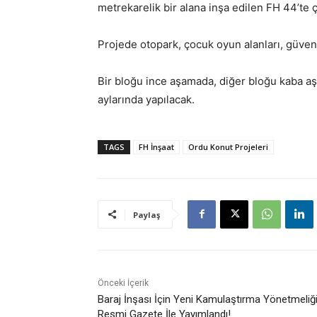
metrekarelik bir alana inşa edilen FH 44’te
Projede otopark, çocuk oyun alanları, güvenl
Bir bloğu ince aşamada, diğer bloğu kaba aş
aylarında yapılacak.
TAGS
FH İnşaat
Ordu Konut Projeleri
Paylaş
Önceki İçerik
Baraj İnşası İçin Yeni Kamulaştırma Yönetmeliğ
Resmi Gazete İle Yayımlandı!