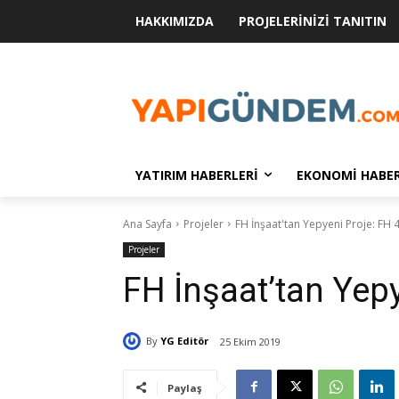
HAKKIMIZDA
PROJELERINIZI TANITIN
YATIRIM HABERLERI
EKONOMI HABER
Ana Sayfa
Projeler
FH İnşaat'tan Yepyeni Proje: FH 
Projeler
FH İnşaat’tan Yepy
By
YG Editör
25 Ekim 2019
Paylaş