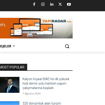
OJELER
MOST POPULAR
Kalyon İnşaat BAE’nin ilk yüksek
hızlı demir yolu hattının yapım
çalışmalarına başladı
7 Ağustos 2026
320 dönümlük alan turizm