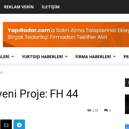
REKLAM VERIN
İLETIŞIM
LERI
YURTDIŞI HABERLERI
FIRMA HABERLERI
PR
44
eni Proje: FH 44
274
0