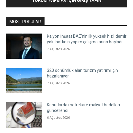
YORUM YAPMAK İÇIN GIRIŞ YAPIN
MOST POPULAR
Kalyon İnşaat BAE’nin ilk yüksek hızlı demir
yolu hattının yapım çalışmalarına başladı
7 Ağustos 2026
320 dönümlük alan turizm yatırımı için
hazırlanıyor
7 Ağustos 2026
Konutlarda metrekare maliyet bedelleri
güncellendi
6 Ağustos 2026