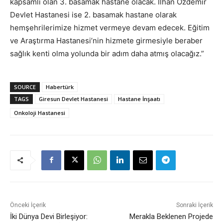
kapsamlı olan 3. basamak hastane olacak. İlhan Özdemir
Devlet Hastanesi ise 2. basamak hastane olarak
hemşehrilerimize hizmet vermeye devam edecek. Eğitim
ve Araştırma Hastanesi’nin hizmete girmesiyle beraber
sağlık kenti olma yolunda bir adım daha atmış olacağız.”
SOURCE
Habertürk
TAGS
Giresun Devlet Hastanesi
Hastane İnşaatı
Onkoloji Hastanesi
Önceki İçerik
Sonraki İçerik
İki Dünya Devi Birleşiyor:
Merakla Beklenen Projede