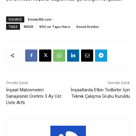
SOURCE
Emlak365.com
TAGS
İNDER
KDV ve Tapu Harcı
Konut Kredisi
Önceki İçerik
Sonraki İçerik
İnşaat Malzemeleri
İnşaatlarda Etkin Tedbirler İçin
Sanayisinin Üretimi 3 Ay Üst
Teknik Çalışma Grubu Kuruldu
Üste Arttı