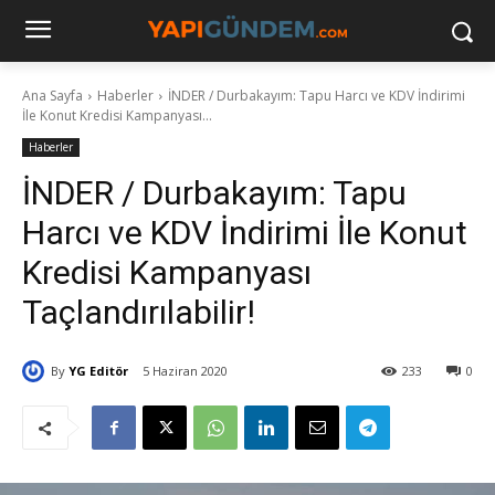
Ana Sayfa
Haberler
İNDER / Durbakayım: Tapu Harcı ve KDV İndirimi
İle Konut Kredisi Kampanyası...
Haberler
İNDER / Durbakayım: Tapu
Harcı ve KDV İndirimi İle Konut
Kredisi Kampanyası
Taçlandırılabilir!
By
YG Editör
5 Haziran 2020
233
0