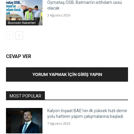
Oymataş OSB, Batman’ın istihdam üssü
olacak
3 Ağustos 2026
Ekonomi Haberleri
CEVAP VER
YORUM YAPMAK İÇIN GIRIŞ YAPIN
MOST POPULAR
Kalyon İnşaat BAE’nin ilk yüksek hızlı demir
yolu hattının yapım çalışmalarına başladı
7 Ağustos 2026