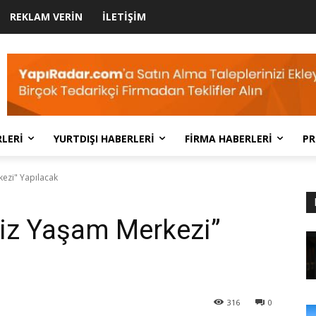
REKLAM VERIN
İLETIŞIM
LERI
YURTDIŞI HABERLERI
FIRMA HABERLERI
PR
kezi" Yapılacak
siz Yaşam Merkezi”
316
0