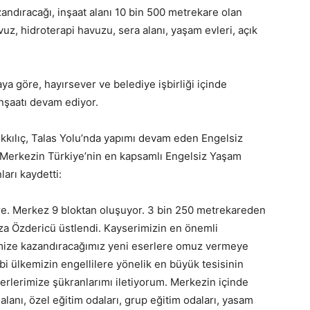
andıracağı, inşaat alanı 10 bin 500 metrekare olan
z, hidroterapi havuzu, sera alanı, yaşam evleri, açık
a göre, hayırsever ve belediye işbirliği içinde
nşaatı devam ediyor.
ılıç, Talas Yolu’nda yapımı devam eden Engelsiz
Merkezin Türkiye’nin en kapsamlı Engelsiz Yaşam
arı kaydetti:
re. Merkez 9 bloktan oluşuyor. 3 bin 250 metrekareden
za Özdericü üstlendi. Kayserimizin en önemli
imize kazandıracağımız yeni eserlere omuz vermeye
i ülkemizin engellilere yönelik en büyük tesisinin
erlerimize şükranlarımı iletiyorum. Merkezin içinde
alanı, özel eğitim odaları, grup eğitim odaları, yasam