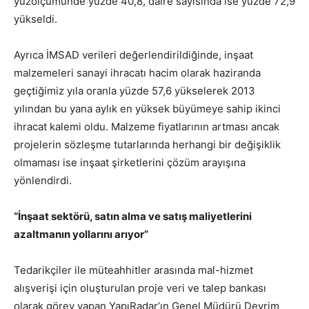
yüzölçümünde yüzde 40,8, daire sayısında ise yüzde 72,9
yükseldi.
Ayrıca İMSAD verileri değerlendirildiğinde, inşaat
malzemeleri sanayi ihracatı hacim olarak haziranda
geçtiğimiz yıla oranla yüzde 57,6 yükselerek 2013
yılından bu yana aylık en yüksek büyümeye sahip ikinci
ihracat kalemi oldu. Malzeme fiyatlarının artması ancak
projelerin sözleşme tutarlarında herhangi bir değişiklik
olmaması ise inşaat şirketlerini çözüm arayışına
yönlendirdi.
“İnşaat sektörü, satın alma ve satış maliyetlerini
azaltmanın yollarını arıyor”
Tedarikçiler ile müteahhitler arasında mal-hizmet
alışverişi için oluşturulan proje veri ve talep bankası
olarak görev yapan YapıRadar’ın Genel Müdürü Devrim