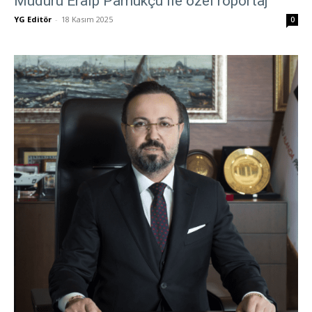
Müdürü Eralp Pamukçu ile özel röportaj
YG Editör
-
18 Kasım 2025
0