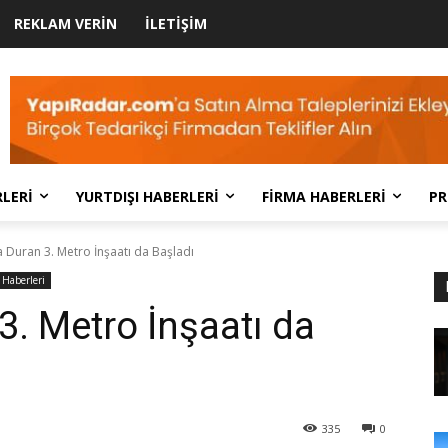
REKLAM VERIN
İLETIŞIM
LERI
YURTDIŞI HABERLERI
FIRMA HABERLERI
PR
a Duran 3. Metro İnşaatı da Başladı
 Haberleri
3. Metro İnşaatı da
335
0