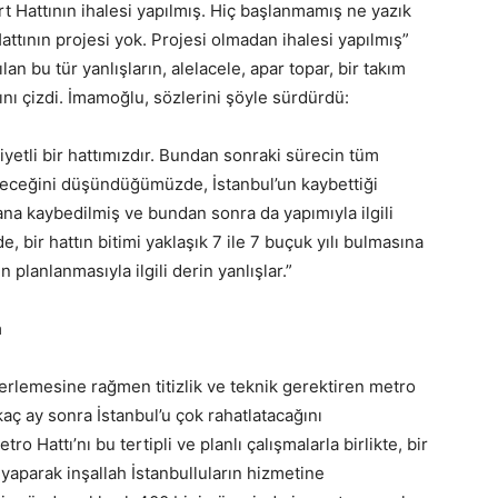
 Hattının ihalesi yapılmış. Hiç başlanmamış ne yazık
ttının projesi yok. Projesi olmadan ihalesi yapılmış”
an bu tür yanlışların, alelacele, apar topar, bir takım
ını çizdi. İmamoğlu, sözlerini şöyle sürdürdü:
etli bir hattımızdır. Bundan sonraki sürecin tüm
süreceğini düşündüğümüzde, İstanbul’un kaybettiği
ana kaybedilmiş ve bundan sonra da yapımıyla ilgili
e, bir hattın bitimi yaklaşık 7 ile 7 buçuk yılı bulmasına
planlanmasıyla ilgili derin yanlışlar.”
a
erlemesine rağmen titizlik ve teknik gerektiren metro
rkaç ay sonra İstanbul’u çok rahatlatacağını
ttı’nı bu tertipli ve planlı çalışmalarla birlikte, bir
ı yaparak inşallah İstanbulluların hizmetine