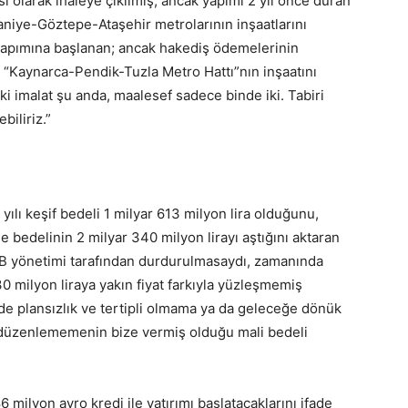
i olarak ihaleye çıkılmış; ancak yapımı 2 yıl önce duran
ye-Göztepe-Ataşehir metrolarının inşaatlarını
yapımına başlanan; ancak hakediş ödemelerinin
“Kaynarca-Pendik-Tuzla Metro Hattı”nın inşaatını
ki imalat şu anda, maalesef sadece binde iki. Tabiri
biliriz.”
ılı keşif bedeli 1 milyar 613 milyon lira olduğunu,
le bedelinin 2 milyar 340 milyon lirayı aştığını aktaran
İBB yönetimi tarafından durdurulmasaydı, zamanında
30 milyon liraya yakın fiyat farkıyla yüzleşmemiş
erde plansızlık ve tertipli olmama ya da geleceğe dönük
a düzenlememenin bize vermiş olduğu mali bedeli
6 milyon avro kredi ile yatırımı başlatacaklarını ifade