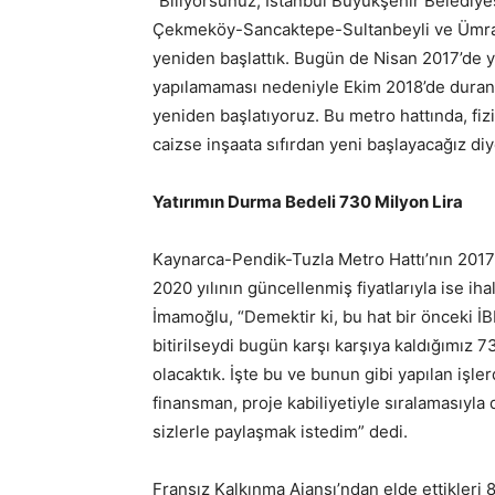
“Biliyorsunuz, İstanbul Büyükşehir Belediyes
Çekmeköy-Sancaktepe-Sultanbeyli ve Ümrani
yeniden başlattık. Bugün de Nisan 2017’de 
yapılamaması nedeniyle Ekim 2018’de duran 
yeniden başlatıyoruz. Bu metro hattında, fizi
caizse inşaata sıfırdan yeni başlayacağız diye
Yatırımın Durma Bedeli 730 Milyon Lira
Kaynarca-Pendik-Tuzla Metro Hattı’nın 2017 y
2020 yılının güncellenmiş fiyatlarıyla ise iha
İmamoğlu, “Demektir ki, bu hat bir önceki 
bitirilseydi bugün karşı karşıya kaldığımız 7
olacaktık. İşte bu ve bunun gibi yapılan işl
finansman, proje kabiliyetiyle sıralamasıyl
sizlerle paylaşmak istedim” dedi.
Fransız Kalkınma Ajansı’ndan elde ettikleri 8