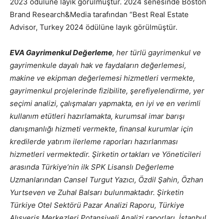
2023 ödülüne layık görülmüştür. 2024 senesinde Boston
Brand Research&Media tarafından “Best Real Estate
Advisor, Turkey 2024 ödülüne layık görülmüştür.
EVA Gayrimenkul Değerleme
, her türlü gayrimenkul ve
gayrimenkule dayalı hak ve faydaların değerlemesi,
makine ve ekipman değerlemesi hizmetleri vermekte,
gayrimenkul projelerinde fizibilite, şerefiyelendirme, yer
seçimi analizi, çalışmaları yapmakta, en iyi ve en verimli
kullanım etütleri hazırlamakta, kurumsal imar barışı
danışmanlığı hizmeti vermekte, finansal kurumlar için
kredilerde yatırım ilerleme raporları hazırlanması
hizmetleri vermektedir. Şirketin ortakları ve Yöneticileri
arasında Türkiye’nin ilk SPK Lisanslı Değerleme
Uzmanlarından Cansel Turgut Yazıcı, Özdil Şahin, Özhan
Yurtseven ve Zuhal Balsarı bulunmaktadır. Şirketin
Türkiye Otel Sektörü Pazar Analizi Raporu, Türkiye
Alışveriş Merkezleri Potansiyeli Analizi raporları, İstanbul