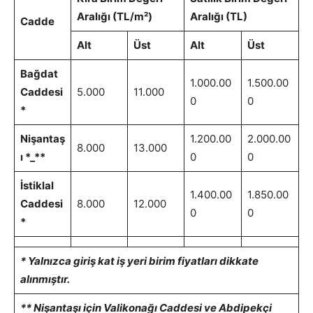
Aralığı (TL/m²)
Aralığı (TL)
Cadde
Alt
Üst
Alt
Üst
Bağdat
1.000.00
1.500.00
Caddesi
5.000
11.000
0
0
*
Nişantaş
1.200.00
2.000.00
8.000
13.000
ı *_**
0
0
İstiklal
1.400.00
1.850.00
Caddesi
8.000
12.000
0
0
*
* Yalnızca giriş kat iş yeri birim fiyatları dikkate
alınmıştır.
** Nişantaşı için Valikonağı Caddesi ve Abdipekçi