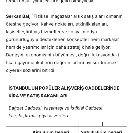
temel unsur yalnızca kira geliri olmayacak.
Serkan Bal,
“Fiziksel mağazalar artık satış alanı olmanın
ötesine geçiyor. Kahve noktaları, etkinlik alanları,
kişiselleştirilmiş hizmetler ve sosyal medya
görünürlüğüyle desteklenen konseptler hem markalar
hem de yatırımcılar için daha stratejik hale geliyor.
Deneyim ekonomisinin büyümesi, doğru lokasyondaki
ticari gayrimenkullerin değerini artırmayı sürdürecek”
diyerek sözlerini bitirdi.
İSTANBUL’UN POPÜLER ALIŞVERİŞ CADDELERİNDE
KİRA VE SATIŞ RAKAMLARI
Bağdat Caddesi, Nişantaşı ve İstiklal Caddesi
karşılaştırmalı piyasa verileri
Kira Birim Değeri
Satılık Birim Değeri