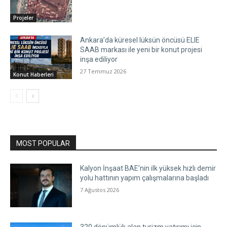
Projeler
Ankara’da küresel lüksün öncüsü ELIE
SAAB markası ile yeni bir konut projesi
inşa ediliyor
27 Temmuz 2026
Konut Haberleri
MOST POPULAR
Kalyon İnşaat BAE’nin ilk yüksek hızlı demir
yolu hattının yapım çalışmalarına başladı
7 Ağustos 2026
320 dönümlük alan turizm yatırımı için