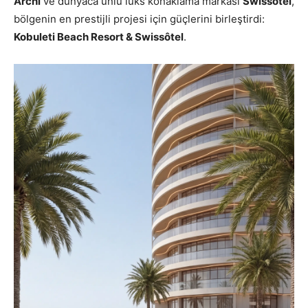
Archi
ve dünyaca ünlü lüks konaklama markası
Swissôtel
,
bölgenin en prestijli projesi için güçlerini birleştirdi:
Kobuleti Beach Resort & Swissôtel
.