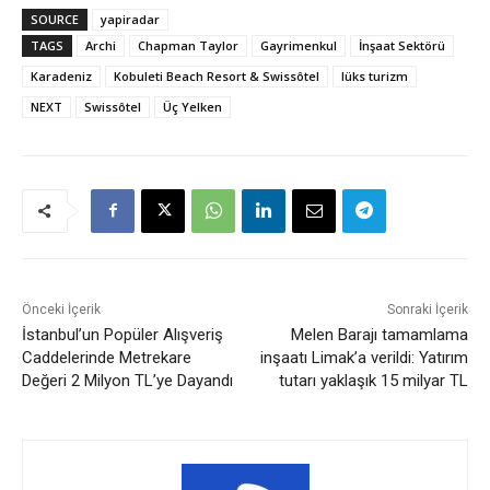
SOURCE
yapiradar
TAGS
Archi
Chapman Taylor
Gayrimenkul
İnşaat Sektörü
Karadeniz
Kobuleti Beach Resort & Swissôtel
lüks turizm
NEXT
Swissôtel
Üç Yelken
Önceki İçerik
Sonraki İçerik
İstanbul’un Popüler Alışveriş
Melen Barajı tamamlama
Caddelerinde Metrekare
inşaatı Limak’a verildi: Yatırım
Değeri 2 Milyon TL’ye Dayandı
tutarı yaklaşık 15 milyar TL