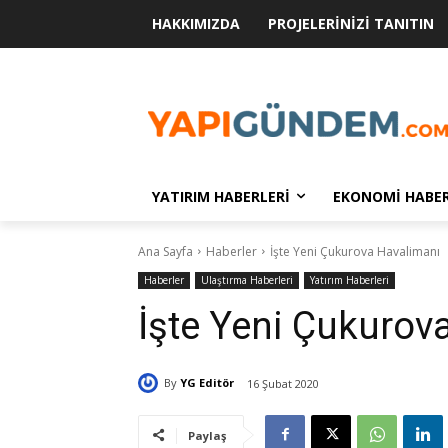
HAKKIMIZDA
PROJELERINIZI TANITIN
YATIRIM HABERLERI
EKONOMI HABER
Ana Sayfa
Haberler
İşte Yeni Çukurova Havalimanı
Haberler
Ulaştırma Haberleri
Yatırım Haberleri
İşte Yeni Çukurov
By
YG Editör
16 Şubat 2020
Paylaş