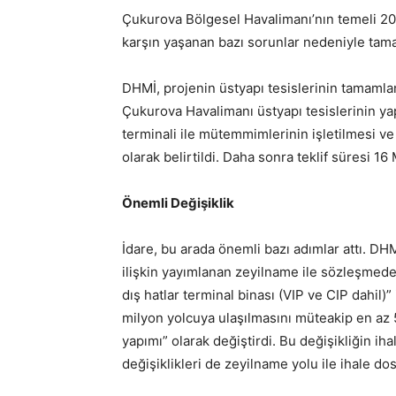
Çukurova Bölgesel Havalimanı’nın temeli 2013
karşın yaşanan bazı sorunlar nedeniyle ta
DHMİ, projenin üstyapı tesislerinin tamamlan
Çukurova Havalimanı üstyapı tesislerinin yap-
terminali ile mütemmimlerinin işletilmesi ve d
olarak belirtildi. Daha sonra teklif süresi 16 
Önemli Değişiklik
İdare, bu arada önemli bazı adımlar attı. DH
ilişkin yayımlanan zeyilname ile sözleşmed
dış hatlar terminal binası (VIP ve CIP dahil
milyon yolcuya ulaşılmasını müteakip en az
yapımı” olarak değiştirdi. Bu değişikliğin iha
değişiklikleri de zeyilname yolu ile ihale dosy