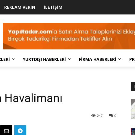
REKLAM VERIN
İLETIŞIM
LERI
YURTDIŞI HABERLERI
FIRMA HABERLERI
PR
a Havalimanı
247
0