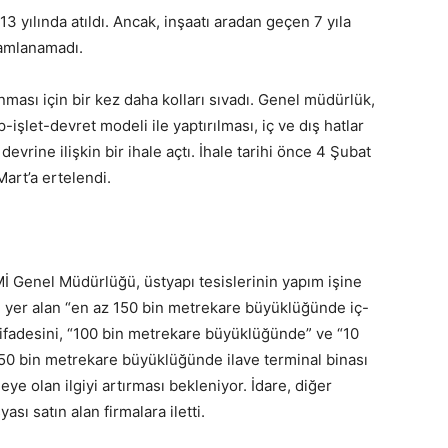
 yılında atıldı. Ancak, inşaatı aradan geçen 7 yıla
mamlanamadı.
ması için bir kez daha kolları sıvadı. Genel müdürlük,
işlet-devret modeli ile yaptırılması, iç ve dış hatlar
evrine ilişkin bir ihale açtı. İhale tarihi önce 4 Şubat
Mart’a ertelendi.
Mİ Genel Müdürlüğü, üstyapı tesislerinin yapım işine
e yer alan “en az 150 bin metrekare büyüklüğünde iç-
)” ifadesini, “100 bin metrekare büyüklüğünde” ve “10
 50 bin metrekare büyüklüğünde ilave terminal binası
leye olan ilgiyi artırması bekleniyor. İdare, diğer
ası satın alan firmalara iletti.