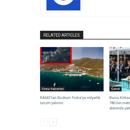
RELATED ARTICLES
Firma Haberleri
Genel
RAMS’tan Bodrum Torba’ya milyarlık
Burcu Köksal
turizm yatırımı
780 bin metr
alanında yat