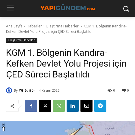
Ana Sayfa
Haberler
Ulaştırma Haberleri
KGM 1. Bölgenin Kandıra-
Kefken Devlet Yolu Projesi için ÇED Süreci Başlatıldı
Ulaştırma Haberleri
KGM 1. Bölgenin Kandıra-
Kefken Devlet Yolu Projesi için
ÇED Süreci Başlatıldı
By
YG Editör
4 Kasım 2025
0
0