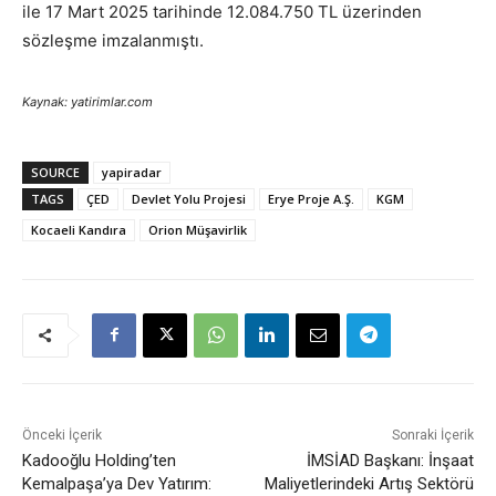
ile 17 Mart 2025 tarihinde 12.084.750 TL üzerinden
sözleşme imzalanmıştı.
Kaynak: yatirimlar.com
SOURCE
yapiradar
TAGS
ÇED
Devlet Yolu Projesi
Erye Proje A.Ş.
KGM
Kocaeli Kandıra
Orion Müşavirlik
Önceki İçerik
Sonraki İçerik
Kadooğlu Holding’ten
İMSİAD Başkanı: İnşaat
Kemalpaşa’ya Dev Yatırım:
Maliyetlerindeki Artış Sektörü