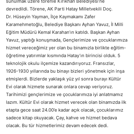
sunulmak üzere törenle Kırıkhan Belediyesi’ne
devredildi. Törene, AK Parti Hatay Milletvekili Doç.
Dr. Hüseyin Yayman, İlçe Kaymakamı Zafer
Karamehmetoğlu, Belediye Başkanı Ayhan Yavuz, İl Milli
Eğitim Müdürü Kemal Karahan’ın katıldı. Başkan Ayhan
Yavuz, yaptığı konuşmada, Gençlerimize ve çocuklarımıza
hizmet vereceğimiz yer olan bu binamızla birlikte eğitim-
öğretime yatırımlar kısmında Hatay’ın birincisi olduk. 5
teknolojik okulu ilçemize kazandırıyoruz. Fransızlar,
1926-1930 yıllarında bu binayı bizleri yönetmek için inşa
etmişlerdi. Bizlerde yaklaşık yüz yıl sonra burayı Kültür
Evi olarak hizmete sunarak onlara cevap veriyoruz.
Tarihimizi gençlerimize ve çocuklarımıza iyi anlatmamız
lazım. Kültür Evi olarak hizmet verecek olan binamızda ilk
etapta gece saat 24.00’e kadar açık olacak, çocuklarımız
sadece kitap okuyacak. Çay, kahve ve hizmet bedava
olacak. Bu tür hizmetlerimiz devam edecek dedi.