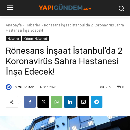
Ana Sayfa
Haberler
Rönesans İnşaat İstanbul'da 2 Koronavirüs Sahra
Hastanesi İnşa Edecek!
Haberler
Yatırım Haberleri
Rönesans İnşaat İstanbul’da 2
Koronavirüs Sahra Hastanesi
İnşa Edecek!
By
YG Editör
6 Nisan 2020
265
0