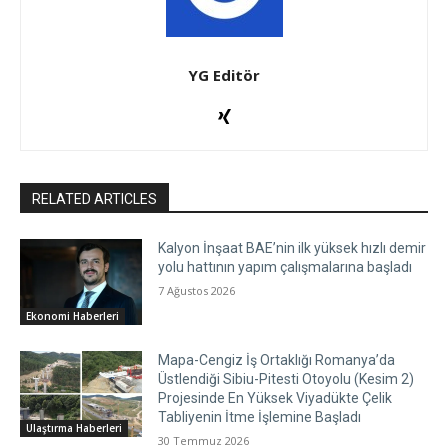
YG Editör
RELATED ARTICLES
Kalyon İnşaat BAE’nin ilk yüksek hızlı demir
yolu hattının yapım çalışmalarına başladı
7 Ağustos 2026
Ekonomi Haberleri
Mapa-Cengiz İş Ortaklığı Romanya’da
Üstlendiği Sibiu-Pitesti Otoyolu (Kesim 2)
Projesinde En Yüksek Viyadükte Çelik
Tabliyenin İtme İşlemine Başladı
Ulaştırma Haberleri
30 Temmuz 2026