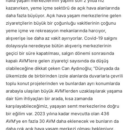
hava yaşam merkezlerinin yapımı son 2 yılda hız
kazanırken, yeme içme sektörü de açık hava alanlarında
daha fazla büyüyor. Açık hava yaşam merkezlerine gelen
ziyaretçilerin büyük bir çoğunluğu vakitlerinin çoğunu
yeme içme ve rekreasyon mekanlarında harcıyor,
alışverişe ise daha az vakit ayırıyorlar. Covid-19 salgını
dolayısıyla neredeyse bütün alışveriş merkezlerinin
geçici bir süre kapatılması, salgın dönemi sonrasında
kapalı AVM’lere gelen ziyaretçi sayısında da düşüş
olabileceğine dikkat çeken Can Aydınoğlu; “Dünyada da
ülkemizde de birbirinden izole alanlarda duvarlarla çevrili
toplu konut projelerinden ve bunlardan ayrı konumlarda
arabayla ulaşılan büyük AVM’lerden uzaklaşılarak yaşama
dair tüm ihtiyaçları bir arada, kısa zamanda
karşılayabileceğimiz, yaşayan semt merkezlerine doğru
bir eğilim var. 2023 yılına kadar mevcutta olan 436
AVM’ye en fazla 30 AVM daha eklenecek ve bunların da
daha çok açık hava yaşam merkezi olması bekleniyor.