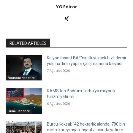
YG Editör
RELATED ARTICLES
Kalyon İnşaat BAE’nin ilk yüksek hızlı demir
yolu hattının yapım çalışmalarına başladı
7 Ağustos 2026
Ekonomi Haberleri
RAMS’tan Bodrum Torba’ya milyarlık
turizm yatırımı
6 Ağustos 2026
Firma Haberleri
Burcu Köksal: “42 hektarlık alanda, 780 bin
metrekareyi aşan inşaat alanında yatırım