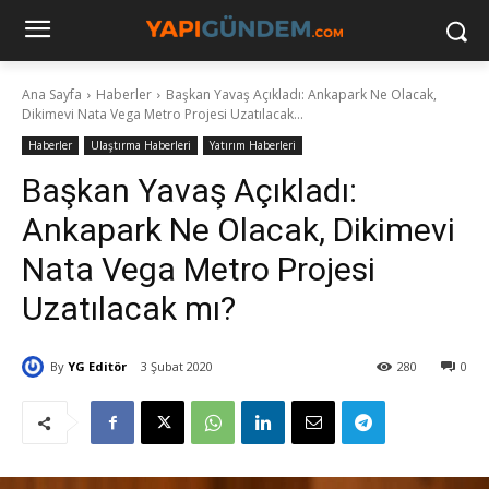
Ana Sayfa
Haberler
Başkan Yavaş Açıkladı: Ankapark Ne Olacak,
Dikimevi Nata Vega Metro Projesi Uzatılacak...
Haberler
Ulaştırma Haberleri
Yatırım Haberleri
Başkan Yavaş Açıkladı:
Ankapark Ne Olacak, Dikimevi
Nata Vega Metro Projesi
Uzatılacak mı?
By
YG Editör
3 Şubat 2020
280
0