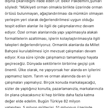
dışına çıkarıldığını ifade eden Dr. Bekir Pakdemirli,şunları
söyledi: “Mülkiyeti orman olmakla birlikte üzerinde orman
örtüsü bulunmayan, ağaçlandırılması da mümkün olmayan
yerleşim yeri olarak değerlendirilmesi uygun olduğu
tespit edilen alanlar ile ilgili de çalışmalarımız devam
ediyor. Özel orman alanlarında yapı yapılmasıyla alakalı
formalitelerin azaltılması, işlerin kolaylaştırılmasıyla ilgili
talepleri değerlendiriyoruz. Ormanlık alanlarda da Millet
Bahçesi kurulabilmesi için mevzuat çalışmaları devam
ediyor. Kısa süre içinde çalışmamızı tamamlayıp hayata
geçireceğiz. Dünyada sektörlerin birbirine geçişi çok
önemli. Ülke olarak, ne yapıyorsak her alanda en iyilerini
yapmamız lazım. Tarım ve orman alanında da en iyi
çalışmaları yapmalıyız. Birçok konuda markalaşacağız,
sizler de yaptığınız konutla, pazarlamanızla, markalarınızla
ön plana çıkacaksınız ki hep birlikte daha fazla katma
değer elde edelim. Bugün Türkiye 82 milyon
vatandaşı, 5 milyon mültecisi, 51 milyonun üzerinde