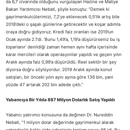
da 6,7 civarında olduğunu vurgulayan Hazine ve Maliye
Bakan Yardımcısı Nebati, şöyle konuştu: “Demek ki
gayrimenkulcülerimizi, 7,2’ye eklenecek 0,5’lik artış bile
2018’deki o şaşalı günlerine getirecektir ve koşar adımla
oraya doğru gidiyoruz. Kredi faiz oranları ise 2019’un
Ocak ayında 2.1’di. ‘Bunu 1,49’a, 1,19’a düşürürseniz bu iş
toparlanır’ denildiği zaman hemen aynı hafta içerisinde
karar mercileri olarak operasyonlar yapıldı ve geçen yılın
Aralık ayında faiz 0,99’a düşürüldü. Reel sektör bir şey
diyorsa doğru söylüyordur. 2019 Aralık ayında konut
satışları, bir önceki yılın aynı ayına göre 136 bin, yani
yüzde 47 artarak 202 bin adede çıktı.”
Yabancıya Bir Yılda 887 Milyon Dolarlık Satış Yapıldı
Yabancı yatırımcı konusuna da değinen Dr. Nureddin
Nebati, “1 milyon dolar değerinde gayrimenkul alarak
vatandaşlık hakkı elde edenlerin toplam sayısı 66 idi. Bu