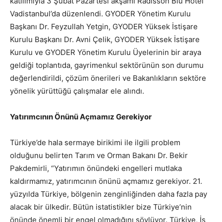
katılımıyla 3 Şubat Pazartesi akşamı Radisson Blu Hotel
Vadistanbul’da düzenlendi. GYODER Yönetim Kurulu
Başkanı Dr. Feyzullah Yetgin, GYODER Yüksek İstişare
Kurulu Başkanı Dr. Avni Çelik, GYODER Yüksek İstişare
Kurulu ve GYODER Yönetim Kurulu Üyelerinin bir araya
geldiği toplantıda, gayrimenkul sektörünün son durumu
değerlendirildi, çözüm önerileri ve Bakanlıkların sektöre
yönelik yürüttüğü çalışmalar ele alındı.
Yatırımcının Önünü Açmamız Gerekiyor
Türkiye’de hala sermaye birikimi ile ilgili problem
olduğunu belirten Tarım ve Orman Bakanı Dr. Bekir
Pakdemirli, “Yatırımın önündeki engelleri mutlaka
kaldırmamız, yatırımcının önünü açmamız gerekiyor. 21.
yüzyılda Türkiye, bölgenin zenginliğinden daha fazla pay
alacak bir ülkedir. Bütün istatistikler bize Türkiye’nin
önünde önemli bir engel olmadığını söylüyor. Türkiye, İş