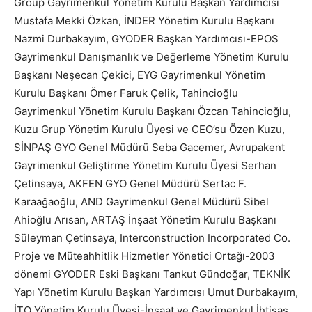
Group Gayrimenkul Yönetim Kurulu Başkan Yardımcısı
Mustafa Mekki Özkan, İNDER Yönetim Kurulu Başkanı
Nazmi Durbakayım, GYODER Başkan Yardımcısı-EPOS
Gayrimenkul Danışmanlık ve Değerleme Yönetim Kurulu
Başkanı Neşecan Çekici, EYG Gayrimenkul Yönetim
Kurulu Başkanı Ömer Faruk Çelik, Tahincioğlu
Gayrimenkul Yönetim Kurulu Başkanı Özcan Tahincioğlu,
Kuzu Grup Yönetim Kurulu Üyesi ve CEO’su Özen Kuzu,
SİNPAŞ GYO Genel Müdürü Seba Gacemer, Avrupakent
Gayrimenkul Geliştirme Yönetim Kurulu Üyesi Serhan
Çetinsaya, AKFEN GYO Genel Müdürü Sertac F.
Karaağaoğlu, AND Gayrimenkul Genel Müdürü Sibel
Ahioğlu Arısan, ARTAŞ İnşaat Yönetim Kurulu Başkanı
Süleyman Çetinsaya, Interconstruction Incorporated Co.
Proje ve Müteahhitlik Hizmetler Yönetici Ortağı-2003
dönemi GYODER Eski Başkanı Tankut Gündoğar, TEKNİK
Yapı Yönetim Kurulu Başkan Yardımcısı Umut Durbakayım,
İTO Yönetim Kurulu Üyesi-İnşaat ve Gayrimenkul İhtisas