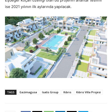
Eşdeğer koçan özelliği olan bu projenin anahtar teslimi
ise 2021 yılının ilk aylarında yapılacak.
TAGS
Gazimagusa
Isatis Group
Kıbrıs
Kıbrıs Villa Projesi