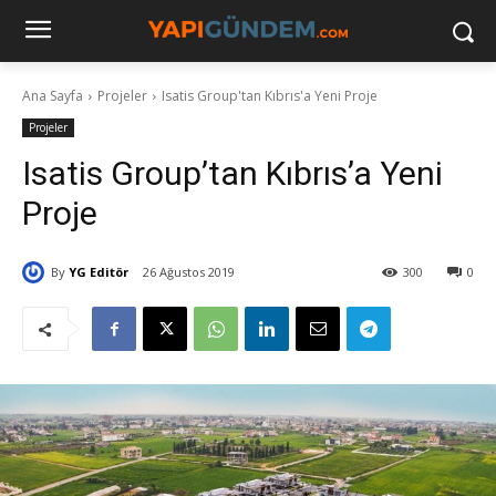
Ana Sayfa
Projeler
Isatis Group'tan Kıbrıs'a Yeni Proje
Projeler
Isatis Group’tan Kıbrıs’a Yeni
Proje
By
YG Editör
26 Ağustos 2019
300
0