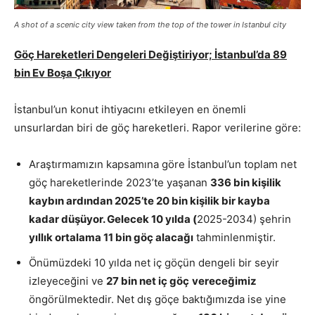
A shot of a scenic city view taken from the top of the tower in Istanbul city
Göç Hareketleri Dengeleri Değiştiriyor; İstanbul’da 89
bin Ev Boşa Çıkıyor
İstanbul’un konut ihtiyacını etkileyen en önemli
unsurlardan biri de göç hareketleri. Rapor verilerine göre:
Araştırmamızın kapsamına göre İstanbul’un toplam net
göç hareketlerinde 2023’te yaşanan
336 bin kişilik
kaybın ardından 2025’te 20 bin kişilik bir kayba
kadar düşüyor. Gelecek 10 yılda (
2025-2034) şehrin
yıllık ortalama 11 bin göç alacağı
tahminlenmiştir.
Önümüzdeki 10 yılda net iç göçün dengeli bir seyir
izleyeceğini ve
27 bin net iç göç
vereceğimiz
öngörülmektedir. Net dış göçe baktığımızda ise yine