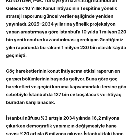
KONUTDER, PwC Türkiye’ye hazırlattığı İstanbul’un
Gelecek 10 Yıllık Konut İhtiyacının Tespitine yönelik
strateji raporunu güncel veriler eşliğinde yeniden
yayınladı. 2025–2034 yıllarına yönelik projeksiyon
yapan araştırmaya göre İstanbul’a 10 yılda 1 milyon 220
bin yeni konutun kazandırılması gerekiyor. Geçtiğimiz
yılın raporunda bu rakam 1 milyon 230 bin olarak kayda
geçmişti.
Göç hareketlerinin konut ihtiyacına etkisi raporun en
çarpıcı bölümlerinin başında geliyor. Buna göre göç
hareketleri ve geçici koruma kapsamındaki tersine göç
sebebiyle İstanbul’da 127 bin ev boşalacak ve ihtiyaç
buradan karşılanacak.
İstanbul nüfusu %3 artışla 2034 yılında 16,2 milyona
çıkarken demografik yapımızın değişmesiyle hane
sayısı %20 artışla 6 milyona çıkıyor. İstanbul’daki hane