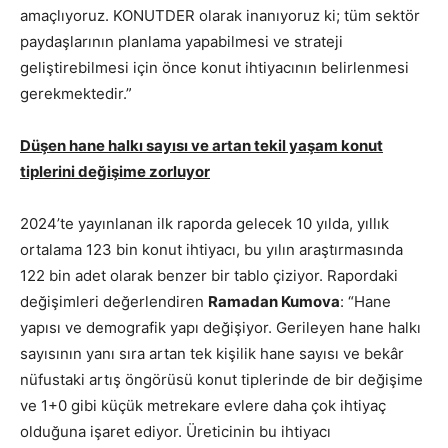
amaçlıyoruz. KONUTDER olarak inanıyoruz ki; tüm sektör
paydaşlarının planlama yapabilmesi ve strateji
geliştirebilmesi için önce konut ihtiyacının belirlenmesi
gerekmektedir.”
Düşen hane halkı sayısı ve artan tekil yaşam konut
tiplerini değişime zorluyor
2024’te yayınlanan ilk raporda gelecek 10 yılda, yıllık
ortalama 123 bin konut ihtiyacı, bu yılın araştırmasında
122 bin adet olarak benzer bir tablo çiziyor. Rapordaki
değişimleri değerlendiren
Ramadan Kumova
: “Hane
yapısı ve demografik yapı değişiyor. Gerileyen hane halkı
sayısının yanı sıra artan tek kişilik hane sayısı ve bekâr
nüfustaki artış öngörüsü konut tiplerinde de bir değişime
ve 1+0 gibi küçük metrekare evlere daha çok ihtiyaç
olduğuna işaret ediyor. Üreticinin bu ihtiyacı