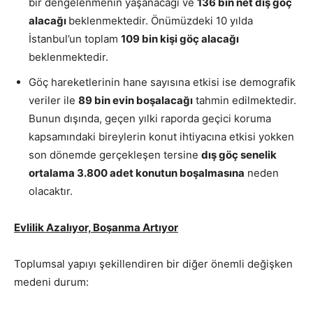
bir dengelenmenin yaşanacağı ve
136 bin net dış göç
alacağı
beklenmektedir. Önümüzdeki 10 yılda
İstanbul’un toplam
109 bin kişi göç alacağı
beklenmektedir.
Göç hareketlerinin hane sayısına etkisi ise demografik
veriler ile
89 bin evin boşalacağı
tahmin edilmektedir.
Bunun dışında, geçen yılki raporda geçici koruma
kapsamındaki bireylerin konut ihtiyacına etkisi yokken
son dönemde gerçekleşen tersine
dış göç senelik
ortalama 3.800 adet konutun boşalmasına
neden
olacaktır.
Evlilik Azalıyor, Boşanma Artıyor
Toplumsal yapıyı şekillendiren bir diğer önemli değişken
medeni durum: