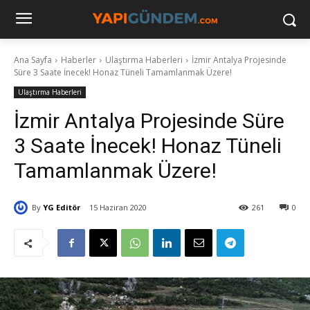
Ana Sayfa
Haberler
Ulaştırma Haberleri
İzmir Antalya Projesinde
Süre 3 Saate İnecek! Honaz Tüneli Tamamlanmak Üzere!
Ulaştırma Haberleri
İzmir Antalya Projesinde Süre
3 Saate İnecek! Honaz Tüneli
Tamamlanmak Üzere!
By
YG Editör
15 Haziran 2020
261
0