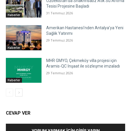
Özbekistan’da Shakhrisabz Atık Su Arıtma
Tesisi Projesine Başladı
31 Temmuz 2026
Haberler
Amerikan Hastanesi’nden Antalya’ya Yeni
Sağlık Yatırımı
29 Temmuz 2026
Haberler
MHR GMYO, Çekmeköy villa projesi için
Aramis-QC İnşaat ile sözleşme imzaladı
29 Temmuz 2026
Haberler
CEVAP VER
YORUM YAPMAK İÇIN GIRIŞ YAPIN