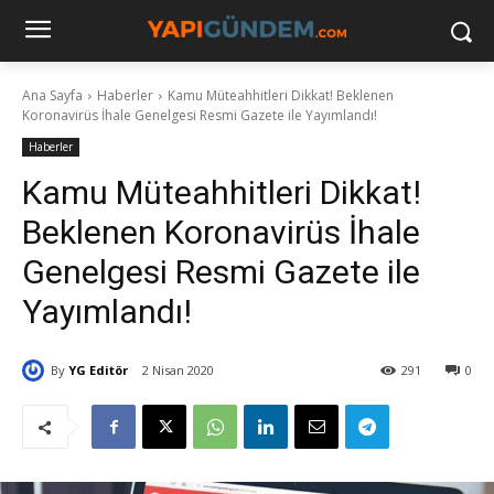
Ana Sayfa
Haberler
Kamu Müteahhitleri Dikkat! Beklenen
Koronavirüs İhale Genelgesi Resmi Gazete ile Yayımlandı!
Haberler
Kamu Müteahhitleri Dikkat!
Beklenen Koronavirüs İhale
Genelgesi Resmi Gazete ile
Yayımlandı!
By
YG Editör
2 Nisan 2020
291
0