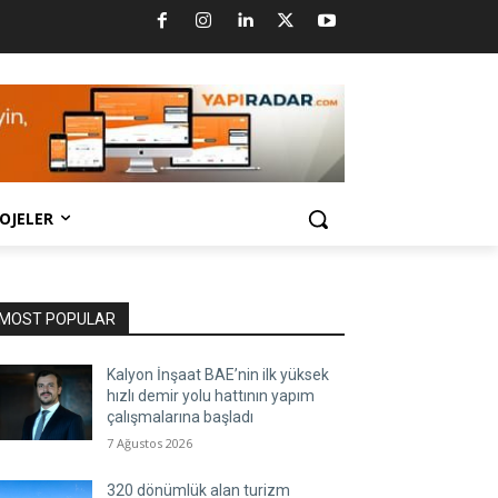
OJELER
MOST POPULAR
Kalyon İnşaat BAE’nin ilk yüksek
hızlı demir yolu hattının yapım
çalışmalarına başladı
7 Ağustos 2026
320 dönümlük alan turizm