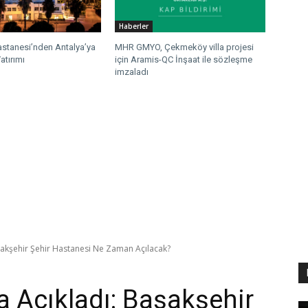
Haberler
stanesi’nden Antalya’ya
MHR GMYO, Çekmeköy villa projesi
atırımı
için Aramis-QC İnşaat ile sözleşme
imzaladı