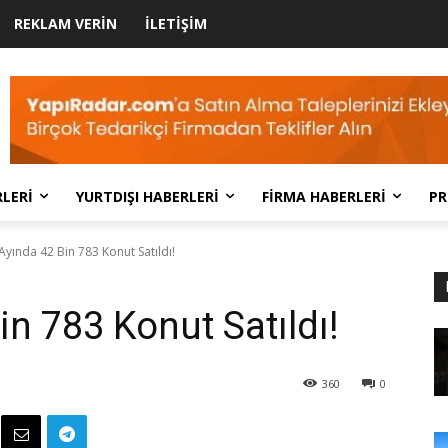
REKLAM VERIN
İLETIŞIM
LERI
YURTDIŞI HABERLERI
FIRMA HABERLERI
PR
Ayında 42 Bin 783 Konut Satıldı!
n 783 Konut Satıldı!
360
0