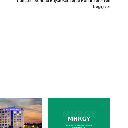
Pandemi Sonrası Büyük Kentlerde Konut Tercihleri
Değişiyor