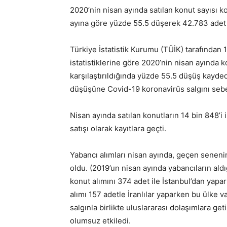
2020’nin nisan ayında satılan konut sayısı k
ayına göre yüzde 55.5 düşerek 42.783 adet
Türkiye İstatistik Kurumu (TÜİK) tarafından
istatistiklerine göre 2020’nin nisan ayında k
karşılaştırıldığında yüzde 55.5 düşüş kayded
düşüşüne Covid-19 koronavirüs salgını seb
Nisan ayında satılan konutların 14 bin 848’i i
satışı olarak kayıtlara geçti.
Yabancı alımları nisan ayında, geçen senen
oldu. (2019’un nisan ayında yabancıların ald
konut alımını 374 adet ile İstanbul’dan yapar
alımı 157 adetle İranlılar yaparken bu ülke va
salgınla birlikte uluslararası dolaşımlara get
olumsuz etkiledi.