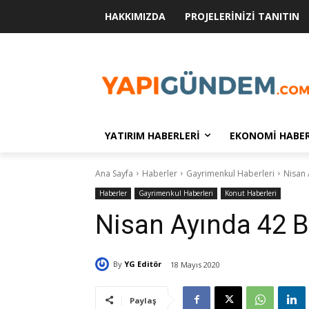
HAKKIMIZDA
PROJELERINIZI TANITIN
YATIRIM HABERLERI
EKONOMI HABER
Ana Sayfa
Haberler
Gayrimenkul Haberleri
Nisan 
Haberler
Gayrimenkul Haberleri
Konut Haberleri
Nisan Ayında 42 Bi
By
YG Editör
18 Mayıs 2020
Paylaş