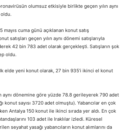
oronavirüsün olumsuz etkisiyle birlikte geçen yılın aynı
 oldu.
 15 mayıs cuma günü açıklanan konut satış
onut satışları geçen yılın aynı dönemi satışlarıyla
erek 42 bin 783 adet olarak gerçekleşti. Satışların şok
ep oldu.
lk elde yeni konut olarak, 27 bin 935’i ikinci el konut
in aynı dönemine göre yüzde 78.8 gerileyerek 790 adet
ığı konut sayısı 3720 adet olmuştu). Yabancılar en çok
ken Antalya 150 konut ile ikinci sırada yer aldı. En çok
tandaşlarını 103 adet ile Iraklılar izledi. Küresel
irilen seyahat yasağı yabancıların konut alımlarını da