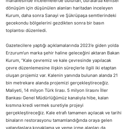
mahallesinde incelemelerde bulunan, buralarda kentsel
dönüşüm için düşünülen alanları haritadan inceleyen
Kurum, daha sonra Sanayi ve Şükrüpaşa semtlerindeki
gecekondu bölgelerini gezdikten sonra bir basın
toplantısı düzenledi.
Gazetecilere yaptığı açıklamalarında 2023’e giden yolda
Erzurum’un marka şehir haline geleceğini aktaran Bakan
Kurum, “Kale çevremiz ve kale çevresinde yapılacak
çevre düzenlemesine ilişkin süreçlerle ilgili iki etaptan
oluşan projemiz var. Kalenin yanında bulunan alanda 21
bin metrekare alanda projemizi gerçekleştireceğiz.
Maliyeti, 14 milyon Türk lirası. 5 milyon lirasını İller
Bankası Genel Müdürlüğümüz kanalıyla hibe, kalan
kısmına kredi vermek suretiyle projeyi
gerçekleştireceğiz. Kale etrafı tamamen açılacak ve tarihi
binaların restorasyonu tamamlandığında oraya gelen
vatandaşlara konaklama ve yeme içme alanları da