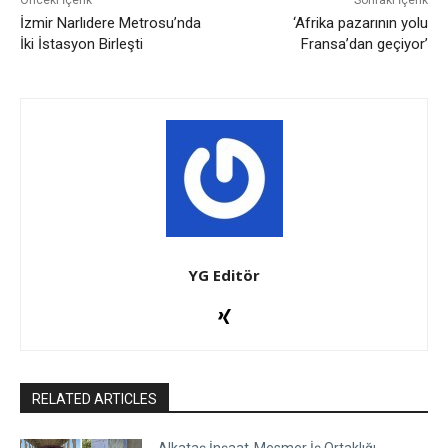
Önceki İçerik
Sonraki İçerik
İzmir Narlıdere Metrosu’nda
‘Afrika pazarının yolu
İki İstasyon Birleşti
Fransa’dan geçiyor’
YG Editör
RELATED ARTICLES