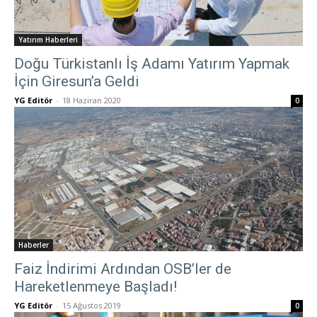
Yatırım Haberleri
Doğu Türkistanlı İş Adamı Yatırım Yapmak
İçin Giresun’a Geldi
YG Editör
-
18 Haziran 2020
0
Haberler
Faiz İndirimi Ardından OSB’ler de
Hareketlenmeye Başladı!
YG Editör
-
15 Ağustos 2019
0