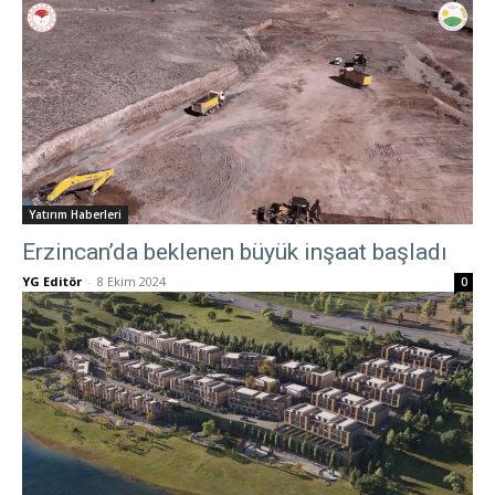
Yatırım Haberleri
Erzincan’da beklenen büyük inşaat başladı
YG Editör
-
8 Ekim 2024
0