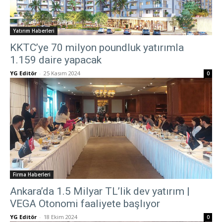
Yatırım Haberleri
KKTC’ye 70 milyon poundluk yatırımla
1.159 daire yapacak
YG Editör
-
25 Kasım 2024
0
Firma Haberleri
Ankara’da 1.5 Milyar TL’lik dev yatırım |
VEGA Otonomi faaliyete başlıyor
YG Editör
-
18 Ekim 2024
0