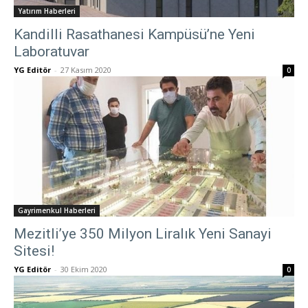
Yatırım Haberleri
Kandilli Rasathanesi Kampüsü’ne Yeni
Laboratuvar
YG Editör
-
27 Kasım 2020
0
Gayrimenkul Haberleri
Mezitli’ye 350 Milyon Liralık Yeni Sanayi
Sitesi!
YG Editör
-
30 Ekim 2020
0