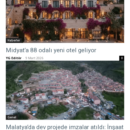
Haberler
Midyat’a 88 odalı yeni otel geliyor
YG Editör
-
9 Mart 2026
0
Genel
Malatya’da dev projede imzalar atıldı: İnşaat