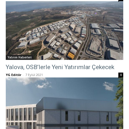
Yatırım Haberleri
Yalova, OSB’lerle Yeni Yatırımlar Çekecek
YG Editör
-
7 Eylül 2021
0