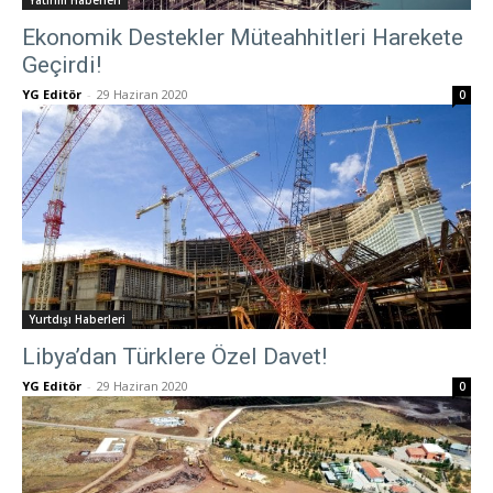
Yatırım Haberleri
Ekonomik Destekler Müteahhitleri Harekete
Geçirdi!
YG Editör
-
29 Haziran 2020
0
Yurtdışı Haberleri
Libya’dan Türklere Özel Davet!
YG Editör
-
29 Haziran 2020
0