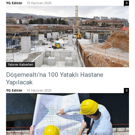
YG Editör
-
19 Haziran 2020
0
Yatırım Haberleri
Döşemealtı’na 100 Yataklı Hastane
Yapılacak
YG Editör
-
19 Haziran 2020
0