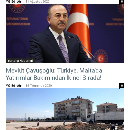
YG Editör
-
11 Ağustos 2020
0
Yurtdışı Haberleri
Mevlüt Çavuşoğlu: Türkiye, Malta’da
Yatırımlar Bakımından İkinci Sırada!
YG Editör
-
16 Temmuz 2020
0