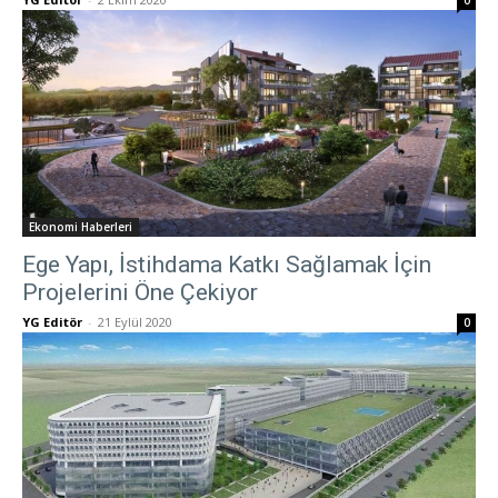
0
Ekonomi Haberleri
Ege Yapı, İstihdama Katkı Sağlamak İçin
Projelerini Öne Çekiyor
YG Editör
-
21 Eylül 2020
0