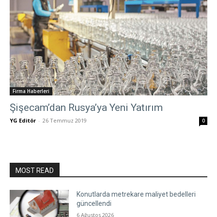
Firma Haberleri
Şişecam’dan Rusya’ya Yeni Yatırım
YG Editör
-
26 Temmuz 2019
0
MOST READ
Konutlarda metrekare maliyet bedelleri
güncellendi
6 Ağustos 2026