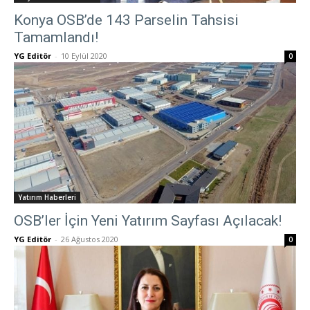
Konya OSB’de 143 Parselin Tahsisi
Tamamlandı!
YG Editör
-
10 Eylül 2020
0
Yatırım Haberleri
OSB’ler İçin Yeni Yatırım Sayfası Açılacak!
YG Editör
-
26 Ağustos 2020
0