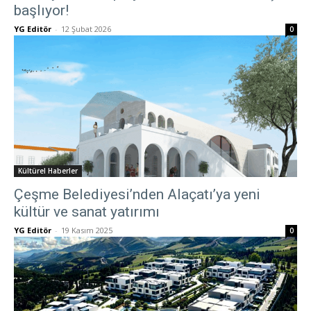
başlıyor!
YG Editör
-
12 Şubat 2026
0
Kültürel Haberler
Çeşme Belediyesi’nden Alaçatı’ya yeni
kültür ve sanat yatırımı
YG Editör
-
19 Kasım 2025
0