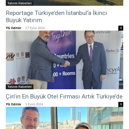
Yatırım Haberleri
Reportage Türkiye’den İstanbul’a İkinci
Büyük Yatırım
YG Editör
-
27 Eylül 2024
0
Yatırım Haberleri
Çin’in En Büyük Otel Firması Artık Türkiye’de
YG Editör
-
3 Eylül 2024
0