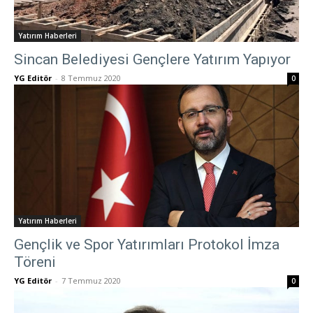
Yatırım Haberleri
Sincan Belediyesi Gençlere Yatırım Yapıyor
YG Editör
-
8 Temmuz 2020
0
Yatırım Haberleri
Gençlik ve Spor Yatırımları Protokol İmza
Töreni
YG Editör
-
7 Temmuz 2020
0