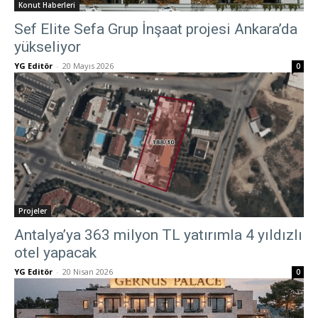
Konut Haberleri
Sef Elite Sefa Grup İnşaat projesi Ankara’da
yükseliyor
YG Editör
-
20 Mayıs 2026
0
Projeler
Antalya’ya 363 milyon TL yatırımla 4 yıldızlı
otel yapacak
YG Editör
-
20 Nisan 2026
0