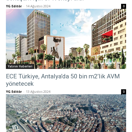
YG Editör
-
14 Ağustos 2024
0
Yatırım Haberleri
ECE Türkiye, Antalya’da 50 bin m2’lik AVM
yönetecek
YG Editör
-
13 Ağustos 2024
0