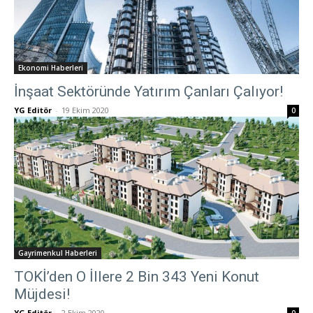
Ekonomi Haberleri
İnşaat Sektöründe Yatırım Çanları Çalıyor!
YG Editör
-
19 Ekim 2020
0
Gayrimenkul Haberleri
TOKİ’den O İllere 2 Bin 343 Yeni Konut
Müjdesi!
YG Editör
-
2 Ekim 2020